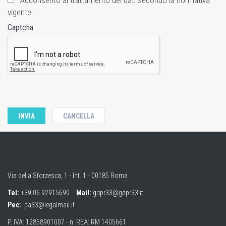
Acconsento al trattamento dei dati secondo la normativa
vigente
Captcha
Via della Sforzesca, 1 - Int. 1 - 00185 Roma
Tel:
+39.06.92915690
-
Mail:
gdpr33@gdpr33.it
Pec:
pa33@legalmail.it
P. IVA: 12858901007 - n. REA: RM 1405661