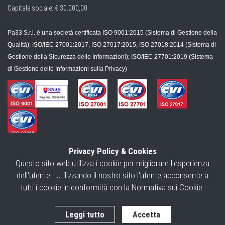
Capitale sociale: € 30.000,00
Pa33 S.r.l. è una società certificata ISO 9001:2015 (Sistema di Gestione della
Qualità); ISO/IEC 27001:2017, ISO 27017:2015, ISO 27018:2014 (Sistema di
Gestione della Sicurezza delle Informazioni); ISO/IEC 27701:2019 (Sistema
di Gestione delle Informazioni sulla Privacy)
Copyright ©
2026
GDPR33 | Powered by
Webgenesys
|
Privacy Policy
|
Privacy Policy & Cookies
Cookie Policy
|
Modello per l'esercizio dei diritti
|
Mappa
|
Questo sito web utilizza i cookie per migliorare l'esperienza
dell'utente . Utilizzando il nostro sito l'utente acconsente a
tutti i cookie in conformità con la Normativa sui Cookie.
Leggi tutto
Accetta