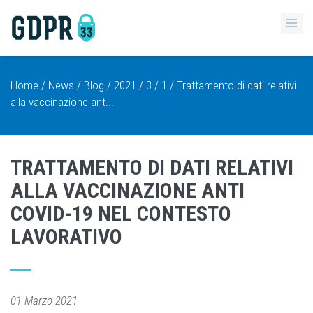
Home
/
News
/
Blog
/
2021
/
3
/
1
/ Trattamento di dati relativi
alla vaccinazione ant...
TRATTAMENTO DI DATI RELATIVI
ALLA VACCINAZIONE ANTI
COVID-19 NEL CONTESTO
LAVORATIVO
01 Marzo 2021