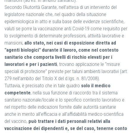
mansioni (ad es. in ambito sanitario).
Secondo l’Autorità Garante, nell’attesa di un intervento del
legislatore nazionale che, nel quadro della situazione
epidemiologica in atto e sulla base delle evidenze scientifiche,
valuti se porre la vaccinazione anti Covid-19 come requisito per
lo svolgimento di determinate professioni, attività lavorative e
mansioni,
allo stato, nei casi di esposizione diretta ad
"agenti biologici" durante il lavoro, come nel contesto
sanitario che comporta livelli di rischio elevati per i
lavoratori e per i pazienti
, trovano applicazione le “misure
speciali di protezione” previste per taluni ambienti lavorativi (art.
279 nell’ambito del Titolo X del d.lgs. n. 81/2008).
Tuttavia, è precisato che in tale quadro
solo il medico
competente
, nella sua funzione di raccordo tra il sistema
sanitario nazionale/locale e lo specifico contesto lavorativo e
nel rispetto delle indicazioni fornite dalle autorità sanitarie
anche in merito all’efficacia e all’affidabilità medico-scientifica
del vaccino,
può trattare i dati personali relativi alla
vaccinazione dei dipendenti e, se del caso, tenerne conto