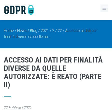
Home
/
News
/
Blog
/
2021
/
2
/
22
/ Accesso ai dati per
finalità diverse da quelle au...
ACCESSO AI DATI PER FINALITÀ
DIVERSE DA QUELLE
AUTORIZZATE: È REATO (PARTE
II)
22 Febbraio 2021